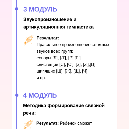
3 МОДУЛЬ
Звукопроизношение и
артикуляционная гимнастика
Результат:
Правильное произношение сложных
звуков всех групп:
соноры [Л], [Л'], [Р] [Р']
свистящие [С], [С'], [З], [З'],[Ц]
шипящие [Ш], [Ж], [Щ], [Ч]
и пр.
4 МОДУЛЬ
Методика формирование связной
речи:
Результат:
Ребенок сможет