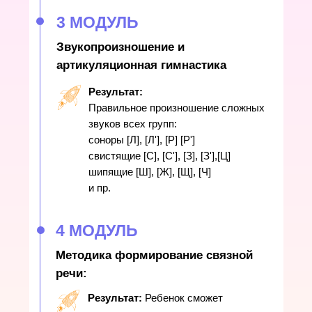
3 МОДУЛЬ
Звукопроизношение и
артикуляционная гимнастика
Результат:
Правильное произношение сложных
звуков всех групп:
соноры [Л], [Л'], [Р] [Р']
свистящие [С], [С'], [З], [З'],[Ц]
шипящие [Ш], [Ж], [Щ], [Ч]
и пр.
4 МОДУЛЬ
Методика формирование связной
речи:
Результат:
Ребенок сможет